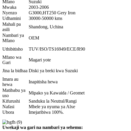
Mfano
Suzuki
Mwaka
2003-2006
Nyenzo
G3000,HT250 Gery Iron
Udhamini
30000-50000 kms
Mahali pa
Shandong, Uchina
asili
Nambari ya
OEM
Mfano
Uthibitisho
TUV/ISO/TS16949/ECE/R90
Mfano wa
Magari yote
Gari
Jina la bidhaa
Diski ya breki kwa Suzuki
Imara au
Inapitisha hewa
hewa
Matibabu ya
Mipako ya Kawaida / Geomet
uso
Kifurushi
Sanduku la Neutral/Rangi
Nafasi
Mbele ya nyuma ya Alxe
Ubora
Imejaribiwa 100%.
Uwekaji wa gari na nambari ya sehemu: