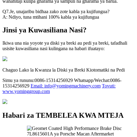
wanahitaji kulipa gharama ya sampuli na gharama ya barua.
Q7.Je, unajaribu bidhaa zako zote kabla ya kujifungua?
A: Ndiyo, tuna mtihani 100% kabla ya kujifungua
Jinsi ya Kuwasiliana Nasi?
Ikiwa una nia yoyote ya diski ya breki au pedi ya breki, tafadhali
usisite kuwasiliana nasi kulingana na habari ifuatayo:
Chaguo Lako la Kwanza la Diski ya Breki Kiotomatiki na Pedi
Simu ya rununu:0086-15314256929
Whatsapp/Wechat:0086-
15314256929
Email: info@yomingmachinery.com
Tovuti:
www.yominggroup.com
Habari za TEMBELEA KWA MTEJA