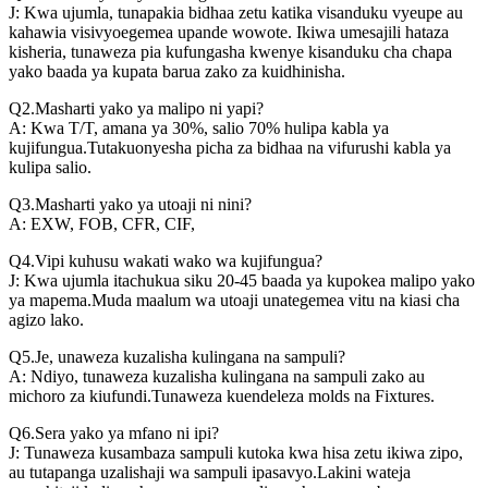
J: Kwa ujumla, tunapakia bidhaa zetu katika visanduku vyeupe au
kahawia visivyoegemea upande wowote. Ikiwa umesajili hataza
kisheria, tunaweza pia kufungasha kwenye kisanduku cha chapa
yako baada ya kupata barua zako za kuidhinisha.
Q2.Masharti yako ya malipo ni yapi?
A: Kwa T/T, amana ya 30%, salio 70% hulipa kabla ya
kujifungua.Tutakuonyesha picha za bidhaa na vifurushi kabla ya
kulipa salio.
Q3.Masharti yako ya utoaji ni nini?
A: EXW, FOB, CFR, CIF,
Q4.Vipi kuhusu wakati wako wa kujifungua?
J: Kwa ujumla itachukua siku 20-45 baada ya kupokea malipo yako
ya mapema.Muda maalum wa utoaji unategemea vitu na kiasi cha
agizo lako.
Q5.Je, unaweza kuzalisha kulingana na sampuli?
A: Ndiyo, tunaweza kuzalisha kulingana na sampuli zako au
michoro za kiufundi.Tunaweza kuendeleza molds na Fixtures.
Q6.Sera yako ya mfano ni ipi?
J: Tunaweza kusambaza sampuli kutoka kwa hisa zetu ikiwa zipo,
au tutapanga uzalishaji wa sampuli ipasavyo.Lakini wateja