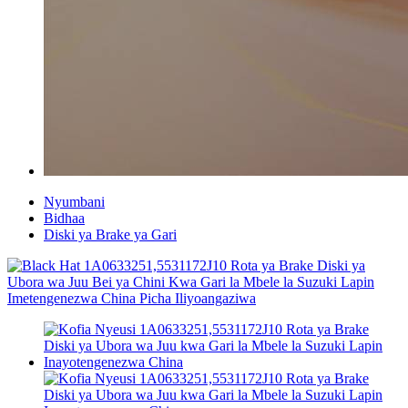
Nyumbani
Bidhaa
Diski ya Brake ya Gari