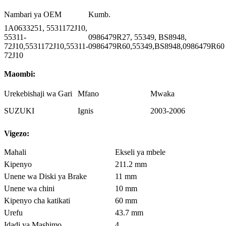
Nambari ya OEM
Kumb.
1A0633251, 5531172J10,
55311-
0986479R27, 55349, BS8948,
72J10,5531172J10,55311-
0986479R60,55349,BS8948,0986479R60
72J10
Maombi:
Urekebishaji wa Gari
Mfano
Mwaka
SUZUKI
Ignis
2003-2006
Vigezo:
Mahali
Ekseli ya mbele
Kipenyo
211.2 mm
Unene wa Diski ya Brake
11 mm
Unene wa chini
10 mm
Kipenyo cha katikati
60 mm
Urefu
43.7 mm
Idadi ya Mashimo
4