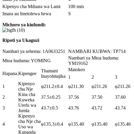
Kipenyo cha Mduara wa Lami
100 mm
Imara au Imetolewa hewa
S
Michoro ya kiufundi:
Ripoti ya Ukaguzi
Nambari ya sehemu: 1A0633251
NAMBARI KUBWA: TP714
Nambari ya Mtoa huduma:
Mtoa huduma: YOMING
YM19162
Matokeo
Thamani
Hapana.
Kipengee
Inayohitajika
1
2
3
Kipenyo
1
φ211.2±0.4
φ211.30
φ211.26
φ211.26
cha Nje
Kina cha
2
37.5±0.25
37.56
37.50
37.60
Kuweka
Urefu wa
3
43.7±0.5
43.76
43.72
43.74
Jumla
Kipenyo
cha Nje cha
4
φ135.3±0.4
φ135.40
φ135.40
φ135.46
Uso wa
Kupanda