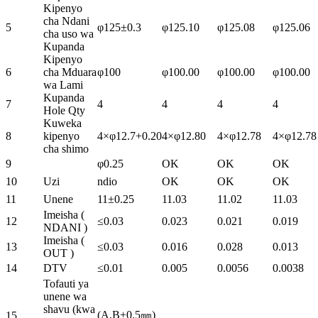
Kipenyo
cha Ndani
5
φ125±0.3
φ125.10
φ125.08
φ125.06
cha uso wa
Kupanda
Kipenyo
6
cha Mduara
φ100
φ100.00
φ100.00
φ100.00
wa Lami
Kupanda
7
4
4
4
4
Hole Qty
Kuweka
8
kipenyo
4×φ12.7+0.20
4×φ12.80
4×φ12.78
4×φ12.78
cha shimo
9
φ0.25
OK
OK
OK
10
Uzi
ndio
OK
OK
OK
11
Unene
11±0.25
11.03
11.02
11.03
Imeisha (
12
≤0.03
0.023
0.021
0.019
NDANI )
Imeisha (
13
≤0.03
0.016
0.028
0.013
OUT )
14
DTV
≤0.01
0.005
0.0056
0.0038
Tofauti ya
unene wa
shavu (kwa
(A,B±0.5㎜)
15