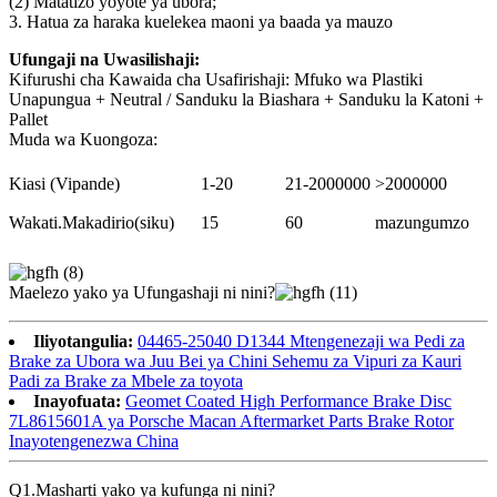
(2) Matatizo yoyote ya ubora;
3. Hatua za haraka kuelekea maoni ya baada ya mauzo
Ufungaji na Uwasilishaji:
Kifurushi cha Kawaida cha Usafirishaji: Mfuko wa Plastiki
Unapungua + Neutral / Sanduku la Biashara + Sanduku la Katoni +
Pallet
Muda wa Kuongoza:
Kiasi (Vipande)
1-20
21-2000000
>2000000
Wakati.Makadirio(siku)
15
60
mazungumzo
Maelezo yako ya Ufungashaji ni nini?
Iliyotangulia:
04465-25040 D1344 Mtengenezaji wa Pedi za
Brake za Ubora wa Juu Bei ya Chini Sehemu za Vipuri za Kauri
Padi za Brake za Mbele za toyota
Inayofuata:
Geomet Coated High Performance Brake Disc
7L8615601A ya Porsche Macan Aftermarket Parts Brake Rotor
Inayotengenezwa China
Q1.Masharti yako ya kufunga ni nini?