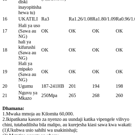
diski
inayopitisha
hewa tu)
16
UKATILI
Ra3
Ra1.26/1.08
Ra1.80/1.09
Ra0.96/1.
Hali ya uso
17
(Sawa au
OK
OK
OK
OK
NG)
hali ya
kifurushi
18
OK
OK
OK
OK
(Sawa au
NG)
Hali ya
mipako
19
OK
OK
OK
OK
(Sawa au
NG)
20
Ugumu
187-241HB
201
194
198
Nguvu ya
21
250Mpa
265
268
260
Mkazo
Dhamana:
1.Mwaka mmoja au Kilomita 60,000.
2.Ikipatikana kasoro za nyenzo au uundaji katika vipengele vilivyo
chini, tutabadilisha bila malipo, au kurejesha kiasi sawa kwa wakati:
(1)Ukubwa usio sahihi wa usakinishaji;