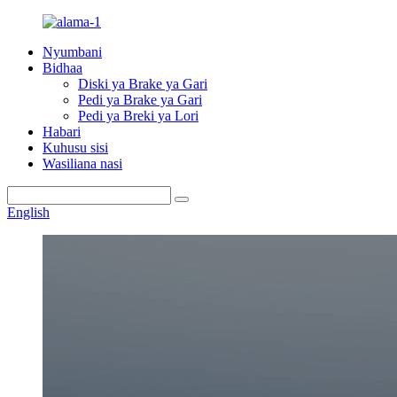
Nyumbani
Bidhaa
Diski ya Brake ya Gari
Pedi ya Brake ya Gari
Pedi ya Breki ya Lori
Habari
Kuhusu sisi
Wasiliana nasi
English