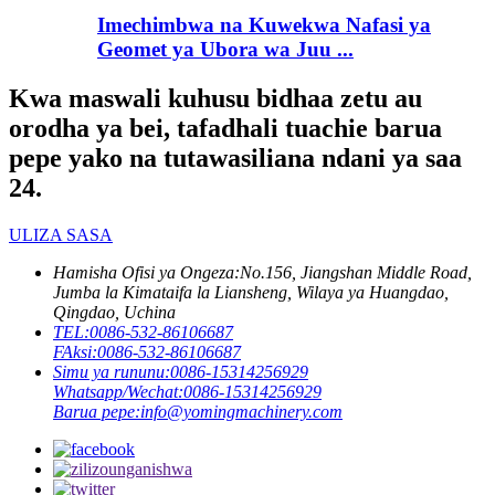
Imechimbwa na Kuwekwa Nafasi ya
Geomet ya Ubora wa Juu ...
Kwa maswali kuhusu bidhaa zetu au
orodha ya bei, tafadhali tuachie barua
pepe yako na tutawasiliana ndani ya saa
24.
ULIZA SASA
Hamisha Ofisi ya Ongeza:
No.156, Jiangshan Middle Road,
Jumba la Kimataifa la Liansheng, Wilaya ya Huangdao,
Qingdao, Uchina
TEL:
0086-532-86106687
FAksi:
0086-532-86106687
Simu ya rununu:
0086-15314256929
Whatsapp/Wechat:
0086-15314256929
Barua pepe:
info@yomingmachinery.com