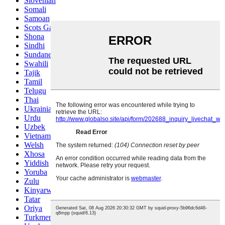
Slovenian
Somali
Samoan
Scots Gaelic
Shona
Sindhi
Sundanese
Swahili
Tajik
Tamil
Telugu
Thai
Ukrainian
Urdu
Uzbek
Vietnamese
Welsh
Xhosa
Yiddish
Yoruba
Zulu
Kinyarwanda
Tatar
Oriya
Turkmen